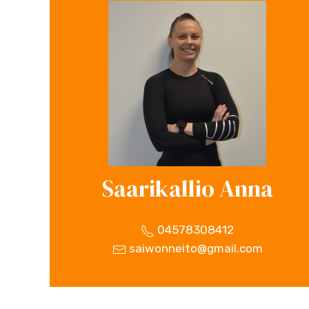
Saarikallio Anna
04578308412
saiwonneito@gmail.com