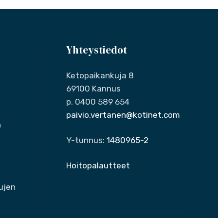
Yhteystiedot
Ketopaikankuja 8
69100 Kannus
p. 0400 589 654
paivio.vertanen@kotinet.com
n
Y-tunnus:
1480965-2
Hoitopalautteet
ujen