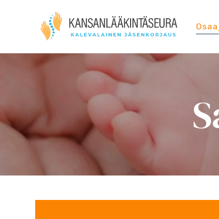
Osaa
S