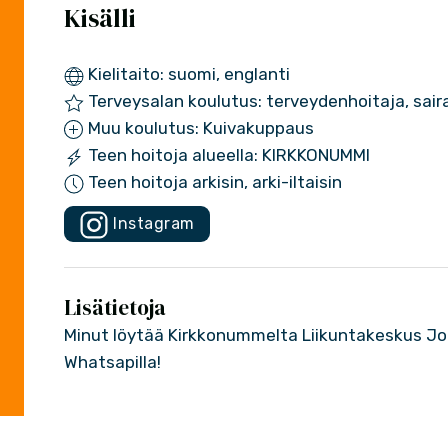
Kisälli
Kielitaito: suomi, englanti
Terveysalan koulutus: terveydenhoitaja, saira
Muu koulutus: Kuivakuppaus
Teen hoitoja alueella: KIRKKONUMMI
Teen hoitoja arkisin, arki-iltaisin
Instagram
Lisätietoja
Minut löytää Kirkkonummelta Liikuntakeskus J
Whatsapilla!