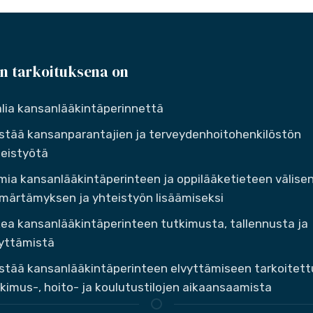
n tarkoituksena on
lia kansanlääkintäperinnettä
stää kansanparantajien ja terveydenhoitohenkilöstön
eistyötä
mia kansanlääkintäperinteen ja oppilääketieteen välise
ärtämyksen ja yhteistyön lisäämiseksi
ea kansanlääkintäperinteen tutkimusta, tallennusta ja
yttämistä
stää kansanlääkintäperinteen elvyttämiseen tarkoitett
kimus-, hoito- ja koulutustilojen aikaansaamista