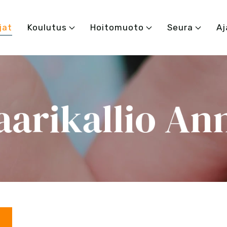
jat
Koulutus
Hoitomuoto
Seura
Aj
aarikallio An