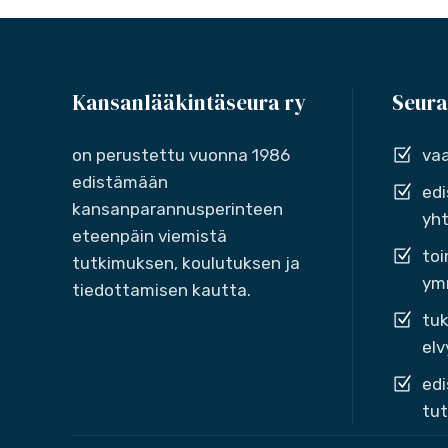
Kansanlääkintäseura ry
Seura
on perustettu vuonna 1986
vaa
edistämään
edi
kansanparannusperinteen
yht
eteenpäin viemistä
toi
tutkimuksen, koulutuksen ja
ymm
tiedottamisen kautta.
tuk
elv
edi
tut