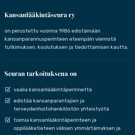
Kansanlääkintäseura ry
on perustettu vuonna 1986 edistämään
kansanparannusperinteen eteenpäin viemistä
tutkimuksen, koulutuksen ja tiedottamisen kautta.
Seuran tarkoituksena on
vaalia kansanlääkintäperinnettä
edistää kansanparantajien ja
terveydenhoitohenkilöstön yhteistyötä
toimia kansanlääkintäperinteen ja
oppilääketieteen välisen ymmärtämyksen ja