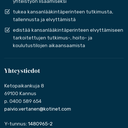
yhteistyön lisäämiseksi
tukea kansanlääkintäperinteen tutkimusta,
tallennusta ja elvyttämistä
edistää kansanlääkintäperinteen elvyttämiseen
tarkoitettujen tutkimus-, hoito- ja
koulutustilojen aikaansaamista
Yhteystiedot
Ketopaikankuja 8
69100 Kannus
p. 0400 589 654
paivio.vertanen@kotinet.com
Y-tunnus:
1480965-2