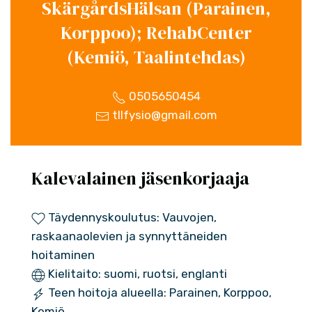
SkärgårdsHälsan (Parainen,
Korppoo); RehabCenter
(Kemiö, Taalintehdas)
0505650454
tllfysio@gmail.com
Kalevalainen jäsenkorjaaja
Täydennyskoulutus: Vauvojen,
raskaanaolevien ja synnyttäneiden
hoitaminen
Kielitaito: suomi, ruotsi, englanti
Teen hoitoja alueella: Parainen, Korppoo,
Kemiö