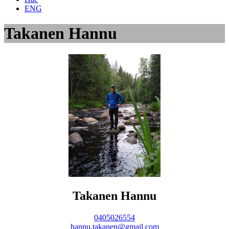
ENG
Takanen Hannu
Takanen Hannu
0405026554
hannu.takanen@gmail.com