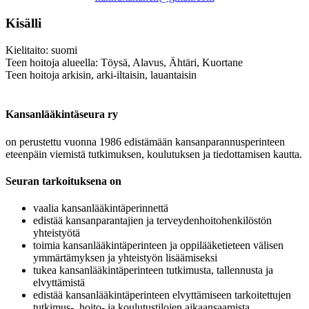
Kisälli
Kielitaito: suomi
Teen hoitoja alueella: Töysä, Alavus, Ähtäri, Kuortane
Teen hoitoja arkisin, arki-iltaisin, lauantaisin
Kansanlääkintäseura ry
on perustettu vuonna 1986 edistämään kansanparannusperinteen
eteenpäin viemistä tutkimuksen, koulutuksen ja tiedottamisen kautta.
Seuran tarkoituksena on
vaalia kansanlääkintäperinnettä
edistää kansanparantajien ja terveydenhoitohenkilöstön
yhteistyötä
toimia kansanlääkintäperinteen ja oppilääketieteen välisen
ymmärtämyksen ja yhteistyön lisäämiseksi
tukea kansanlääkintäperinteen tutkimusta, tallennusta ja
elvyttämistä
edistää kansanlääkintäperinteen elvyttämiseen tarkoitettujen
tutkimus-, hoito- ja koulutustilojen aikaansaamista