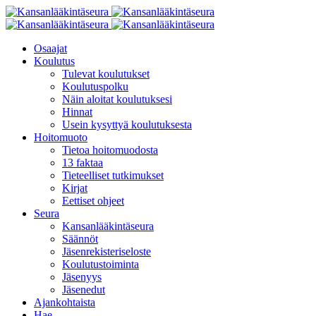
Osaajat
Koulutus
Tulevat koulutukset
Koulutuspolku
Näin aloitat koulutuksesi
Hinnat
Usein kysyttyä koulutuksesta
Hoitomuoto
Tietoa hoitomuodosta
13 faktaa
Tieteelliset tutkimukset
Kirjat
Eettiset ohjeet
Seura
Kansanlääkintäseura
Säännöt
Jäsenrekisteriseloste
Koulutustoiminta
Jäsenyys
Jäsenedut
Ajankohtaista
Hae