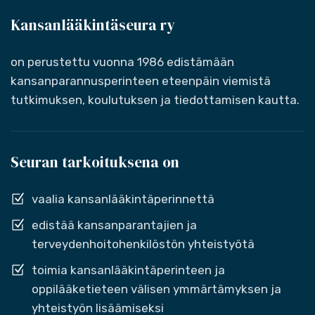
Kansanlääkintäseura ry
on perustettu vuonna 1986 edistämään
kansanparannusperinteen eteenpäin viemistä
tutkimuksen, koulutuksen ja tiedottamisen kautta.
Seuran tarkoituksena on
vaalia kansanlääkintäperinnettä
edistää kansanparantajien ja
terveydenhoitohenkilöstön yhteistyötä
toimia kansanlääkintäperinteen ja
oppilääketieteen välisen ymmärtämyksen ja
yhteistyön lisäämiseksi