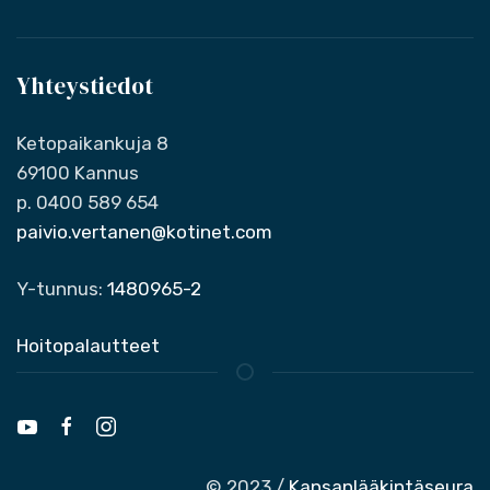
Yhteystiedot
Ketopaikankuja 8
69100 Kannus
p. 0400 589 654
paivio.vertanen@kotinet.com
Y-tunnus:
1480965-2
Hoitopalautteet
© 2023 /
Kansanlääkintäseura