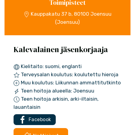
Toimipisteet
Kauppakatu 37 b, 80100 Joensuu
(Joensuu)
Kalevalainen jäsenkorjaaja
Kielitaito: suomi, englanti
Terveysalan koulutus: koulutettu hieroja
Muu koulutus: Liikunnan ammattitutkinto
Teen hoitoja alueella: Joensuu
Teen hoitoja arkisin, arki-iltaisin,
lauantaisin
Facebook