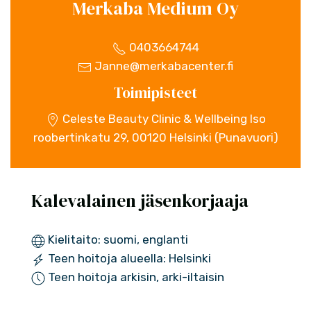
Merkaba Medium Oy
0403664744
Janne@merkabacenter.fi
Toimipisteet
Celeste Beauty Clinic & Wellbeing Iso
roobertinkatu 29, 00120 Helsinki (Punavuori)
Kalevalainen jäsenkorjaaja
Kielitaito: suomi, englanti
Teen hoitoja alueella: Helsinki
Teen hoitoja arkisin, arki-iltaisin