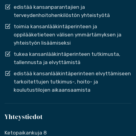
edistää kansanparantajien ja
terveydenhoitohenkilöstön yhteistyötä
toimia kansanlääkintäperinteen ja
oppilääketieteen välisen ymmärtämyksen ja
yhteistyön lisäämiseksi
tukea kansanlääkintäperinteen tutkimusta,
tallennusta ja elvyttämistä
edistää kansanlääkintäperinteen elvyttämiseen
tarkoitettujen tutkimus-, hoito- ja
koulutustilojen aikaansaamista
Yhteystiedot
Ketopaikankuja 8