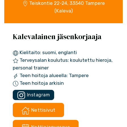
Teiskontie 22-24, 33540 Tampere
(Kaleva)
Kalevalainen jäsenkorjaaja
Kielitaito: suomi, englanti
Terveysalan koulutus: koulutettu hieroja,
personal trainer
Teen hoitoja alueella: Tampere
Teen hoitoja arkisin
Instagram
Nettisivut