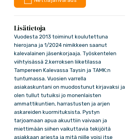
Nettiajanvaraus
Lisätietoja
Vuodesta 2013 toiminut koulutettuna
hierojana ja 1/2024 nimikkeen saanut
kalevalainen jäsenkorjaaja. Työskentelen
viihtyisässä 2.kerroksen liiketilassa
Tampereen Kalevassa Taysin ja TAMK:n
tuntumassa. Vuosien varrella
asiakaskuntani on muodostunut kirjavaksi ja
olen tullut tutuiksi jo monenlaisten
ammattikuntien, harrastusten ja arjen
askareiden kuormituksista. Pystyn
tarjoamaan apua akuuttiin vaivaan ja
miettimään siihen vaikuttavia tekijöitä
asiakkaan arjesta ja mitä niille voisi itse