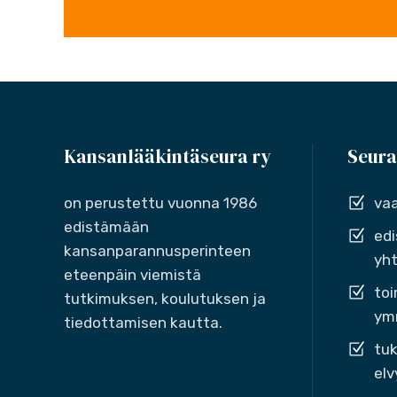
Kansanlääkintäseura ry
Seura
on perustettu vuonna 1986
vaa
edistämään
edi
kansanparannusperinteen
yht
eteenpäin viemistä
toi
tutkimuksen, koulutuksen ja
ymm
tiedottamisen kautta.
tuk
elv