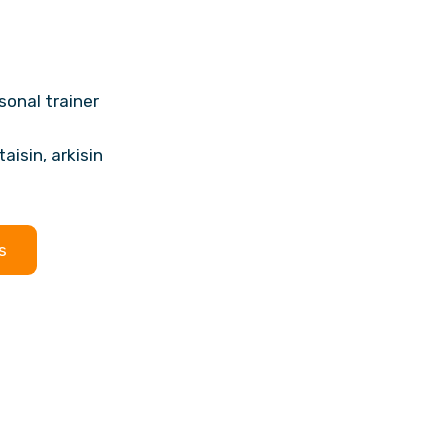
sonal trainer
aisin, arkisin
s