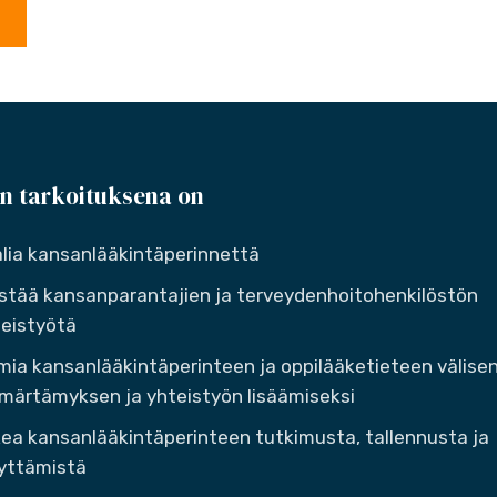
n tarkoituksena on
lia kansanlääkintäperinnettä
stää kansanparantajien ja terveydenhoitohenkilöstön
eistyötä
mia kansanlääkintäperinteen ja oppilääketieteen välise
ärtämyksen ja yhteistyön lisäämiseksi
ea kansanlääkintäperinteen tutkimusta, tallennusta ja
yttämistä