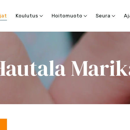
jat
Koulutus
Hoitomuoto
Seura
Aj
Hautala Marik