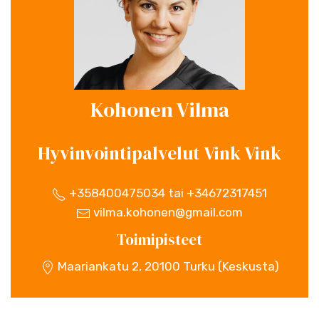
Kohonen Vilma
Hyvinvointipalvelut Vink Vink
+358400475034 tai +34672317451
vilma.kohonen@gmail.com
Toimipisteet
Maariankatu 2, 20100 Turku (Keskusta)