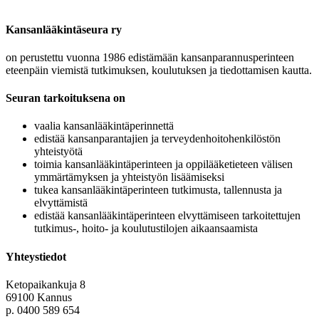
Kansanlääkintäseura ry
on perustettu vuonna 1986 edistämään kansanparannusperinteen
eteenpäin viemistä tutkimuksen, koulutuksen ja tiedottamisen kautta.
Seuran tarkoituksena on
vaalia kansanlääkintäperinnettä
edistää kansanparantajien ja terveydenhoitohenkilöstön
yhteistyötä
toimia kansanlääkintäperinteen ja oppilääketieteen välisen
ymmärtämyksen ja yhteistyön lisäämiseksi
tukea kansanlääkintäperinteen tutkimusta, tallennusta ja
elvyttämistä
edistää kansanlääkintäperinteen elvyttämiseen tarkoitettujen
tutkimus-, hoito- ja koulutustilojen aikaansaamista
Yhteystiedot
Ketopaikankuja 8
69100 Kannus
p. 0400 589 654