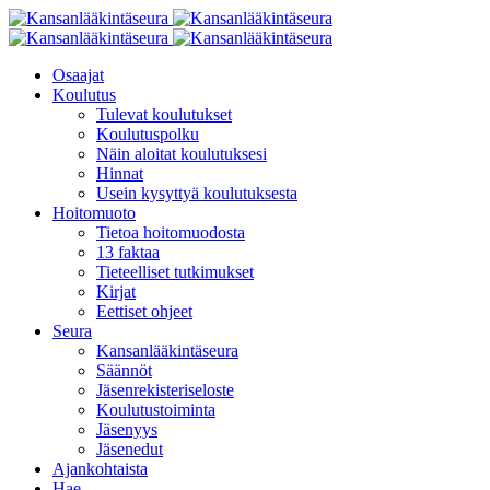
Osaajat
Koulutus
Tulevat koulutukset
Koulutuspolku
Näin aloitat koulutuksesi
Hinnat
Usein kysyttyä koulutuksesta
Hoitomuoto
Tietoa hoitomuodosta
13 faktaa
Tieteelliset tutkimukset
Kirjat
Eettiset ohjeet
Seura
Kansanlääkintäseura
Säännöt
Jäsenrekisteriseloste
Koulutustoiminta
Jäsenyys
Jäsenedut
Ajankohtaista
Hae