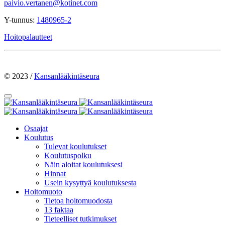
paivio.vertanen@kotinet.com
Y-tunnus:
1480965-2
Hoitopalautteet
© 2023 /
Kansanlääkintäseura
Osaajat
Koulutus
Tulevat koulutukset
Koulutuspolku
Näin aloitat koulutuksesi
Hinnat
Usein kysyttyä koulutuksesta
Hoitomuoto
Tietoa hoitomuodosta
13 faktaa
Tieteelliset tutkimukset