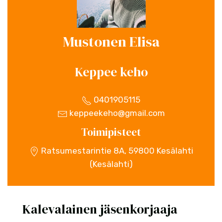
Mustonen Elisa
Keppee keho
0401905115
keppeekeho@gmail.com
Toimipisteet
Ratsumestarintie 8A, 59800 Kesälahti
(Kesälahti)
Kalevalainen jäsenkorjaaja