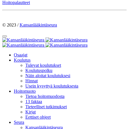
Hoitopalautteet
© 2023 /
Kansanlääkintäseura
Osaajat
Koulutus
Tulevat koulutukset
Koulutuspolku
Näin aloitat koulutuksesi
Hinnat
Usein kysyttyä koulutuksesta
Hoitomuoto
Tietoa hoitomuodosta
13 faktaa
Tieteelliset tutkimukset
Kirjat
Eettiset ohjeet
Seura
Kansanlääkintäseura