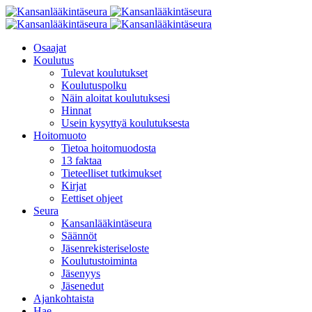
Osaajat
Koulutus
Tulevat koulutukset
Koulutuspolku
Näin aloitat koulutuksesi
Hinnat
Usein kysyttyä koulutuksesta
Hoitomuoto
Tietoa hoitomuodosta
13 faktaa
Tieteelliset tutkimukset
Kirjat
Eettiset ohjeet
Seura
Kansanlääkintäseura
Säännöt
Jäsenrekisteriseloste
Koulutustoiminta
Jäsenyys
Jäsenedut
Ajankohtaista
Hae