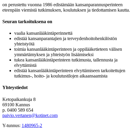
on perustettu vuonna 1986 edistämään kansanparannusperinteen
eteenpäin viemistä tutkimuksen, koulutuksen ja tiedottamisen kautta.
Seuran tarkoituksena on
vaalia kansanlääkintäperinnettä
edistää kansanparantajien ja terveydenhoitohenkilöstön
yhteistyötä
toimia kansanlääkintäperinteen ja oppilääketieteen välisen
ymmärtämyksen ja yhteistyön lisäämiseksi
tukea kansanlääkintäperinteen tutkimusta, tallennusta ja
elvyttämistä
edistää kansanlääkintäperinteen elvyttämiseen tarkoitettujen
tutkimus-, hoito- ja koulutustilojen aikaansaamista
Yhteystiedot
Ketopaikankuja 8
69100 Kannus
p. 0400 589 654
paivio.vertanen@kotinet.com
Y-tunnus:
1480965-2