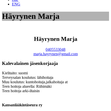
ENG
Häyrynen Marja
Häyrynen Marja
0405533048
marja.hayrynen@gmail.com
Kalevalainen jäsenkorjaaja
Kielitaito: suomi
Terveysalan koulutus: lähihoitaja
Muu koulutus: kuntohoitaja,jalkahoitaja at
Teen hoitoja alueella: Riihimäki
Teen hoitoja arki-iltaisin
Kansanlääkintäseura ry