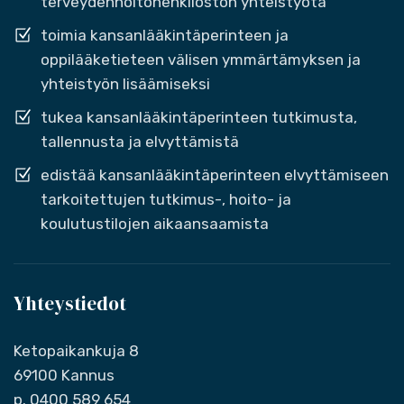
terveydenhoitohenkilöstön yhteistyötä
toimia kansanlääkintäperinteen ja
oppilääketieteen välisen ymmärtämyksen ja
yhteistyön lisäämiseksi
tukea kansanlääkintäperinteen tutkimusta,
tallennusta ja elvyttämistä
edistää kansanlääkintäperinteen elvyttämiseen
tarkoitettujen tutkimus-, hoito- ja
koulutustilojen aikaansaamista
Yhteystiedot
Ketopaikankuja 8
69100 Kannus
p. 0400 589 654