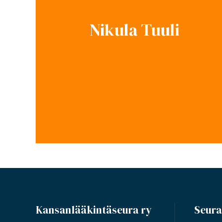
Nikula Tuuli
Kansanlääkintäseura ry
Seura