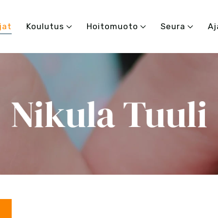
jat
Koulutus
Hoitomuoto
Seura
Aj
Nikula Tuuli