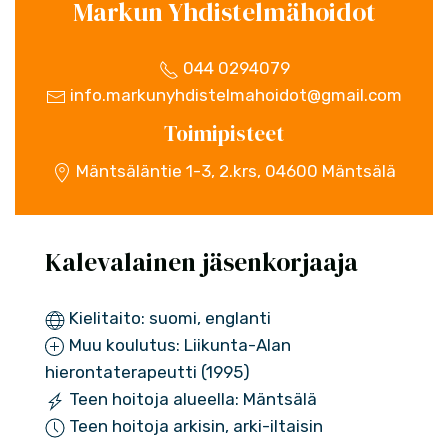
Markun Yhdistelmähoidot
044 0294079
info.markunyhdistelmahoidot@gmail.com
Toimipisteet
Mäntsäläntie 1-3, 2.krs, 04600 Mäntsälä
Kalevalainen jäsenkorjaaja
Kielitaito: suomi, englanti
Muu koulutus: Liikunta-Alan
hierontaterapeutti (1995)
Teen hoitoja alueella: Mäntsälä
Teen hoitoja arkisin, arki-iltaisin