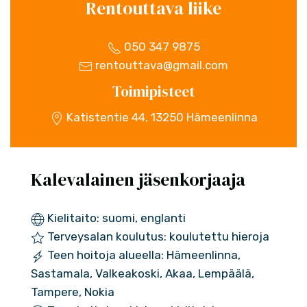
Rentouttava liike
050 347 9875
rentouttava@gmail.com
Toimipisteet
Katistentie 44, 13250 Hämeenlinna
Kalevalainen jäsenkorjaaja
Kielitaito: suomi, englanti
Terveysalan koulutus: koulutettu hieroja
Teen hoitoja alueella: Hämeenlinna,
Sastamala, Valkeakoski, Akaa, Lempäälä,
Tampere, Nokia