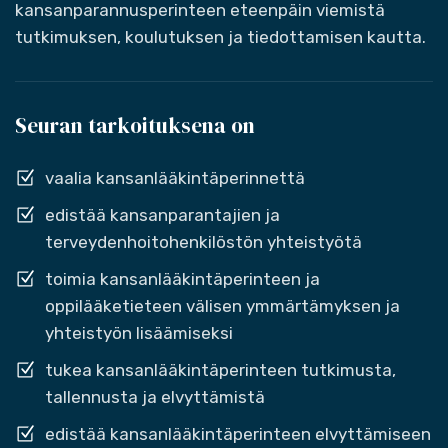
kansanparannusperinteen eteenpäin viemistä
tutkimuksen, koulutuksen ja tiedottamisen kautta.
Seuran tarkoituksena on
vaalia kansanlääkintäperinnettä
edistää kansanparantajien ja
terveydenhoitohenkilöstön yhteistyötä
toimia kansanlääkintäperinteen ja
oppilääketieteen välisen ymmärtämyksen ja
yhteistyön lisäämiseksi
tukea kansanlääkintäperinteen tutkimusta,
tallennusta ja elvyttämistä
edistää kansanlääkintäperinteen elvyttämiseen