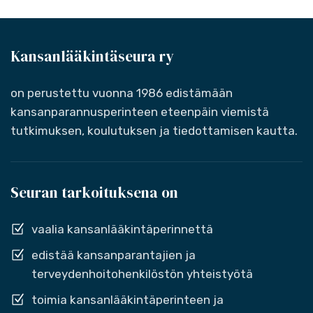
Kansanlääkintäseura ry
on perustettu vuonna 1986 edistämään
kansanparannusperinteen eteenpäin viemistä
tutkimuksen, koulutuksen ja tiedottamisen kautta.
Seuran tarkoituksena on
vaalia kansanlääkintäperinnettä
edistää kansanparantajien ja
terveydenhoitohenkilöstön yhteistyötä
toimia kansanlääkintäperinteen ja