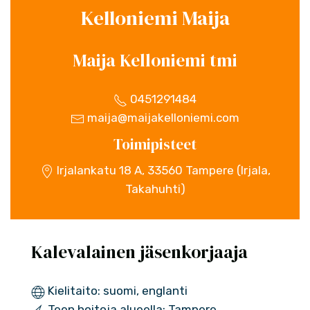
Kelloniemi Maija
Maija Kelloniemi tmi
0451291484
maija@maijakelloniemi.com
Toimipisteet
Irjalankatu 18 A, 33560 Tampere (Irjala,
Takahuhti)
Kalevalainen jäsenkorjaaja
Kielitaito: suomi, englanti
Teen hoitoja alueella: Tampere