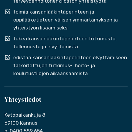
terveydenhoitohenkilöstön yhteistyötä
toimia kansanlääkintäperinteen ja
oppilääketieteen välisen ymmärtämyksen ja
yhteistyön lisäämiseksi
tukea kansanlääkintäperinteen tutkimusta,
tallennusta ja elvyttämistä
edistää kansanlääkintäperinteen elvyttämiseen
tarkoitettujen tutkimus-, hoito- ja
koulutustilojen aikaansaamista
Yhteystiedot
Ketopaikankuja 8
69100 Kannus
p. 0400 589 654