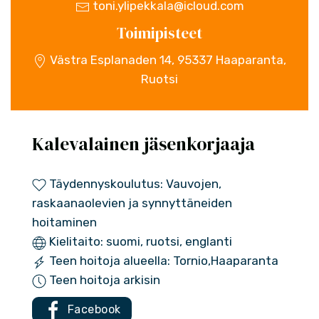
toni.ylipekkala@icloud.com
Toimipisteet
Västra Esplanaden 14, 95337 Haaparanta,
Ruotsi
Kalevalainen jäsenkorjaaja
Täydennyskoulutus: Vauvojen,
raskaanaolevien ja synnyttäneiden
hoitaminen
Kielitaito: suomi, ruotsi, englanti
Teen hoitoja alueella: Tornio,Haaparanta
Teen hoitoja arkisin
Facebook