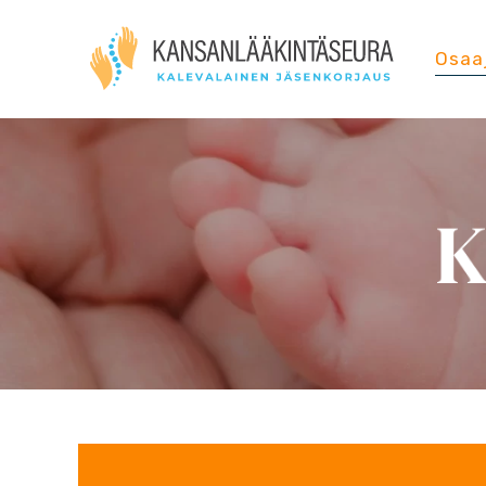
Osaa
K