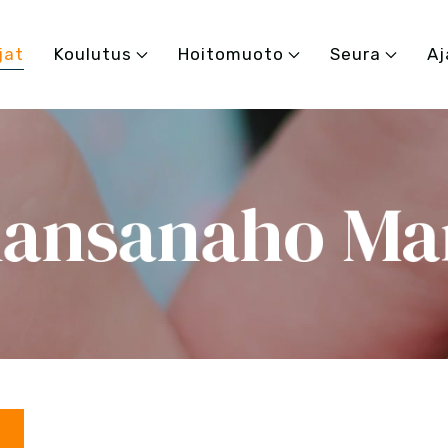
jat
Koulutus
Hoitomuoto
Seura
Aj
ansanaho Ma