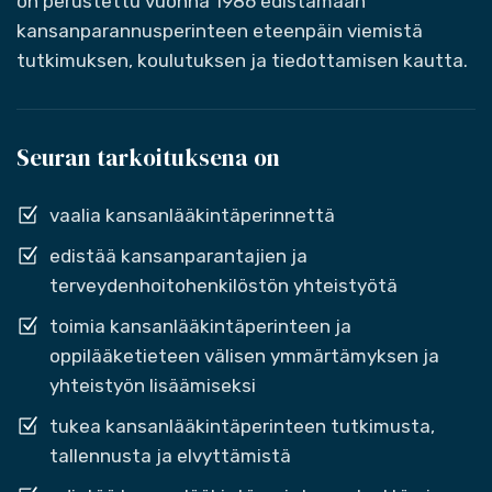
on perustettu vuonna 1986 edistämään
kansanparannusperinteen eteenpäin viemistä
tutkimuksen, koulutuksen ja tiedottamisen kautta.
Seuran tarkoituksena on
vaalia kansanlääkintäperinnettä
edistää kansanparantajien ja
terveydenhoitohenkilöstön yhteistyötä
toimia kansanlääkintäperinteen ja
oppilääketieteen välisen ymmärtämyksen ja
yhteistyön lisäämiseksi
tukea kansanlääkintäperinteen tutkimusta,
tallennusta ja elvyttämistä