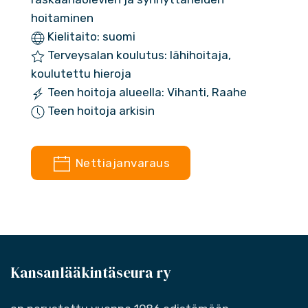
hoitaminen
Kielitaito: suomi
Terveysalan koulutus: lähihoitaja,
koulutettu hieroja
Teen hoitoja alueella: Vihanti, Raahe
Teen hoitoja arkisin
Nettiajanvaraus
Kansanlääkintäseura ry