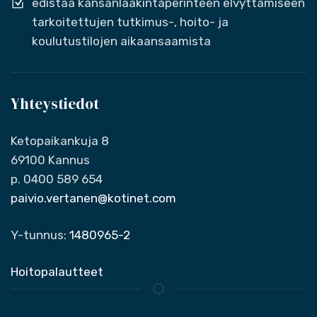
edistää kansanlääkintäperinteen elvyttämiseen
tarkoitettujen tutkimus-, hoito- ja
koulutustilojen aikaansaamista
Yhteystiedot
Ketopaikankuja 8
69100 Kannus
p. 0400 589 654
paivio.vertanen@kotinet.com
Y-tunnus:
1480965-2
Hoitopalautteet