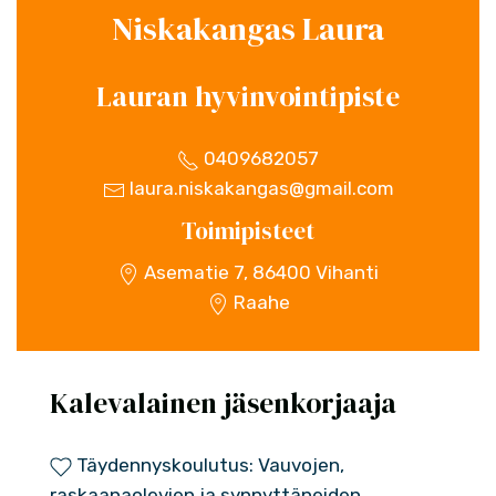
Niskakangas Laura
Lauran hyvinvointipiste
0409682057
laura.niskakangas@gmail.com
Toimipisteet
Asematie 7, 86400 Vihanti
Raahe
Kalevalainen jäsenkorjaaja
Täydennyskoulutus: Vauvojen,
raskaanaolevien ja synnyttäneiden