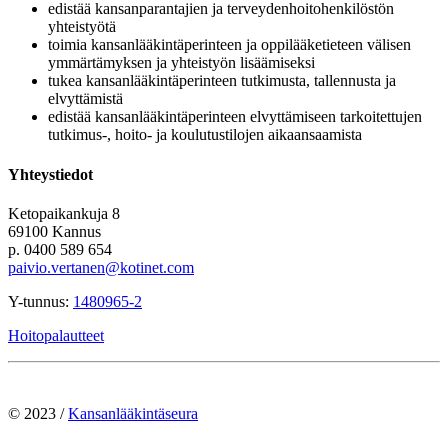
edistää kansanparantajien ja terveydenhoitohenkilöstön
yhteistyötä
toimia kansanlääkintäperinteen ja oppilääketieteen välisen
ymmärtämyksen ja yhteistyön lisäämiseksi
tukea kansanlääkintäperinteen tutkimusta, tallennusta ja
elvyttämistä
edistää kansanlääkintäperinteen elvyttämiseen tarkoitettujen
tutkimus-, hoito- ja koulutustilojen aikaansaamista
Yhteystiedot
Ketopaikankuja 8
69100 Kannus
p. 0400 589 654
paivio.vertanen@kotinet.com
Y-tunnus:
1480965-2
Hoitopalautteet
© 2023 /
Kansanlääkintäseura