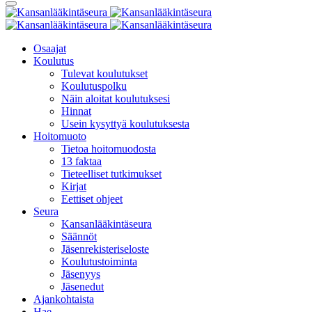
Osaajat
Koulutus
Tulevat koulutukset
Koulutuspolku
Näin aloitat koulutuksesi
Hinnat
Usein kysyttyä koulutuksesta
Hoitomuoto
Tietoa hoitomuodosta
13 faktaa
Tieteelliset tutkimukset
Kirjat
Eettiset ohjeet
Seura
Kansanlääkintäseura
Säännöt
Jäsenrekisteriseloste
Koulutustoiminta
Jäsenyys
Jäsenedut
Ajankohtaista
Hae