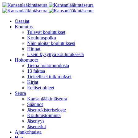
Osaajat
Koulutus
Tulevat koulutukset
Koulutuspolku
Näin aloitat koulutuksesi
Hinnat
Usein kysyttyä koulutuksesta
Hoitomuoto
Tietoa hoitomuodosta
13 faktaa
Tieteelliset tutkimukset
Kirjat
Eettiset ohjeet
Seura
Kansanlääkintäseura
Säännöt
Jäsenrekisteriseloste
Koulutustoiminta
Jäsenyys
Jäsenedut
Ajankohtaista
Hae