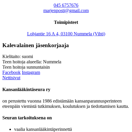
045 6757676
marjenposti@gmail.com
Toimipisteet
Lohjantie 16 A 4, 03100 Nummela (Vihti)
Kalevalainen jäsenkorjaaja
Kielitaito: suomi
Teen hoitoja alueella: Nummela
Teen hoitoja sunnuntaisin
Facebook
Instagram
Nettisivut
Kansanlääkintäseura ry
on perustettu vuonna 1986 edistämään kansanparannusperinteen
eteenpäin viemistä tutkimuksen, koulutuksen ja tiedottamisen kautta.
Seuran tarkoituksena on
vaalia kansanlääkintäperinnettä