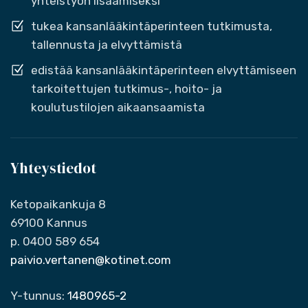
yhteistyön lisäämiseksi
tukea kansanlääkintäperinteen tutkimusta,
tallennusta ja elvyttämistä
edistää kansanlääkintäperinteen elvyttämiseen
tarkoitettujen tutkimus-, hoito- ja
koulutustilojen aikaansaamista
Yhteystiedot
Ketopaikankuja 8
69100 Kannus
p. 0400 589 654
paivio.vertanen@kotinet.com
Y-tunnus:
1480965-2