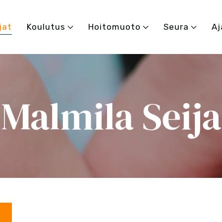
jat
Koulutus
Hoitomuoto
Seura
Aj
Malmila Seija