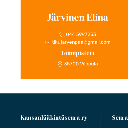
Järvinen Elina
044 5997233
tikujarvenpaa@gmail.com
Toimipisteet
35700 Vilppula
Kansanlääkintäseura ry
Seura