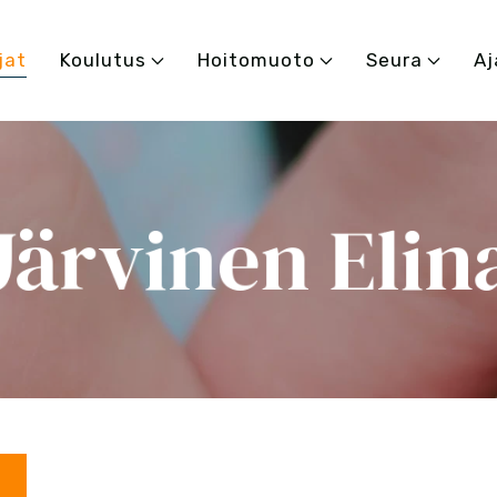
jat
Koulutus
Hoitomuoto
Seura
Aj
Järvinen Elin