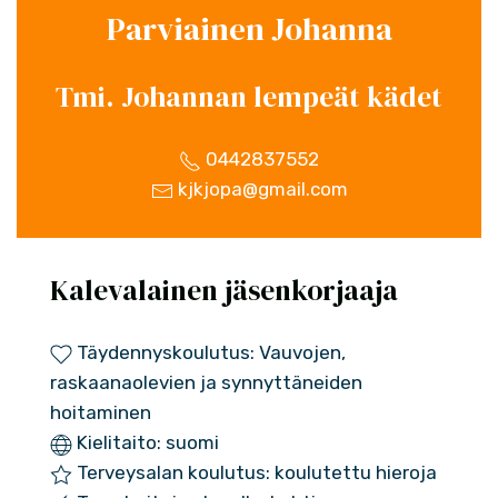
Parviainen Johanna
Tmi. Johannan lempeät kädet
0442837552
kjkjopa@gmail.com
Kalevalainen jäsenkorjaaja
Täydennyskoulutus: Vauvojen,
raskaanaolevien ja synnyttäneiden
hoitaminen
Kielitaito: suomi
Terveysalan koulutus: koulutettu hieroja