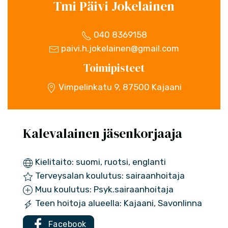
Tmi Päivi Jokelainen
040 8369158
paivi.h.jokelainen@gmail.com
Toimipisteet
Vimpelinkatu 9, 87500 Kajaani
Kalevalainen jäsenkorjaaja
Kielitaito: suomi, ruotsi, englanti
Terveysalan koulutus: sairaanhoitaja
Muu koulutus: Psyk.sairaanhoitaja
Teen hoitoja alueella: Kajaani, Savonlinna
Facebook