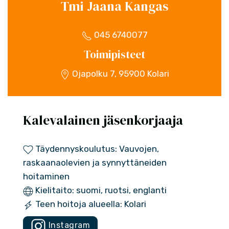
Tmi Jaana Kangas
045 6740077
Toimipisteet
Ojapolku 7, 95900 Kolari
Kalevalainen jäsenkorjaaja
Täydennyskoulutus: Vauvojen,
raskaanaolevien ja synnyttäneiden
hoitaminen
Kielitaito: suomi, ruotsi, englanti
Teen hoitoja alueella: Kolari
Instagram