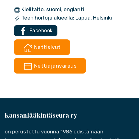
Kielitaito: suomi, englanti
Teen hoitoja alueella: Lapua, Helsinki
Facebook
Nettisivut
Nettiajanvaraus
Kansanlääkintäseura ry
on perustettu vuonna 1986 edistämään