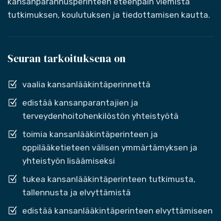
kansanparannusperinteen eteenpäin viemistä
tutkimuksen, koulutuksen ja tiedottamisen kautta.
Seuran tarkoituksena on
vaalia kansanlääkintäperinnettä
edistää kansanparantajien ja
terveydenhoitohenkilöstön yhteistyötä
toimia kansanlääkintäperinteen ja
oppilääketieteen välisen ymmärtämyksen ja
yhteistyön lisäämiseksi
tukea kansanlääkintäperinteen tutkimusta,
tallennusta ja elvyttämistä
edistää kansanlääkintäperinteen elvyttämiseen