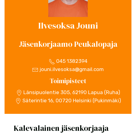
Ilvesoksa Jouni
Jäsenkorjaamo Peukalopaja
045 1382394
jouni.ilvesoksa@gmail.com
Toimipisteet
Länsipuolentie 305, 62190 Lapua (Ruha)
Säterintie 16, 00720 Helsinki (Pukinmäki)
Kalevalainen jäsenkorjaaja