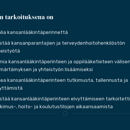
n tarkoituksena on
lia kansanlääkintäperinnettä
stää kansanparantajien ja terveydenhoitohenkilöstön
eistyötä
mia kansanlääkintäperinteen ja oppilääketieteen välise
ärtämyksen ja yhteistyön lisäämiseksi
ea kansanlääkintäperinteen tutkimusta, tallennusta ja
yttämistä
stää kansanlääkintäperinteen elvyttämiseen tarkoitett
kimus-, hoito- ja koulutustilojen aikaansaamista