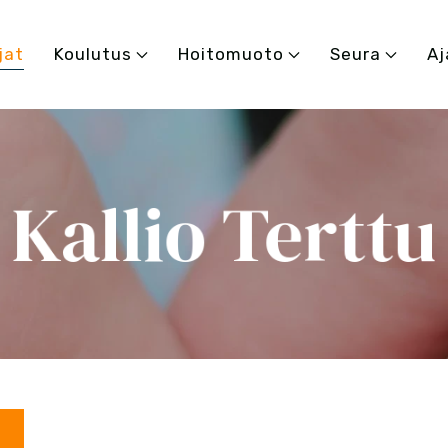
jat
Koulutus
Hoitomuoto
Seura
Aj
Kallio Terttu