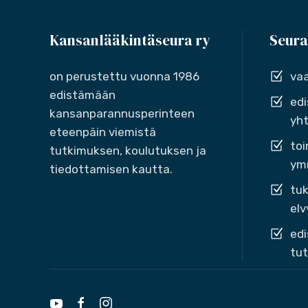
Kansanlääkintäseura ry
Seura
on perustettu vuonna 1986
vaa
edistämään
edi
kansanparannusperinteen
yht
eteenpäin viemistä
toi
tutkimuksen, koulutuksen ja
ymm
tiedottamisen kautta.
tuk
elv
edi
tut