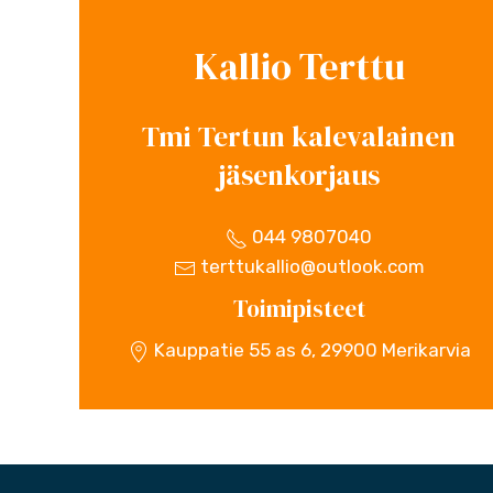
Kallio Terttu
Tmi Tertun kalevalainen
jäsenkorjaus
044 9807040
terttukallio@outlook.com
Toimipisteet
Kauppatie 55 as 6, 29900 Merikarvia