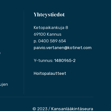
Yhteystiedot
Ketopaikankuja 8
69100 Kannus
p. 0400 589 654
paivio.vertanen@kotinet.com
n
Y-tunnus:
1480965-2
Hoitopalautteet
ujen
© 2023 /
Kansanlääkintäseura