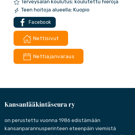
Terveysalan koulutus: koulutettu hieroja
Teen hoitoja alueella: Kuopio
Facebook
Nettisivut
Nettiajanvaraus
Kansanlääkintäseura ry
on perustettu vuonna 1986 edistämään
kansanparannusperinteen eteenpäin viemistä