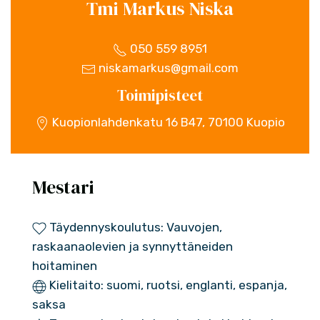
Tmi Markus Niska
050 559 8951
niskamarkus@gmail.com
Toimipisteet
Kuopionlahdenkatu 16 B47, 70100 Kuopio
Mestari
Täydennyskoulutus: Vauvojen,
raskaanaolevien ja synnyttäneiden
hoitaminen
Kielitaito: suomi, ruotsi, englanti, espanja,
saksa